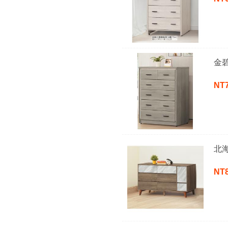
金
NT
北
NT