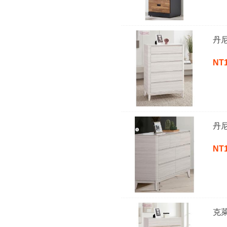
丹尼
NT
丹
NT
克萊