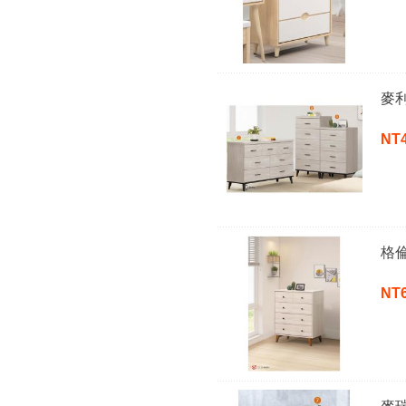
麥
NT
格
NT