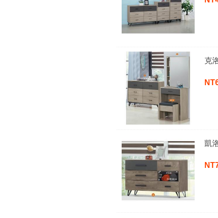
克
NT
凱
NT