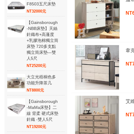
F8503五尺床墊
NT32000元
NT
【Gainsborough
-NBB床墊】天絲
針織布+高蓬度
+乳膠泡棉獨立筒
床墊 720多支點
韋
獨立筒床墊—雙
人5尺
NT
NT25200元
大立光梧桐色多
功能升降茶几
NT8800元
艾
【Gainsborough
-MaMa床墊】二
線 背柔 硬式床墊
NT
針織 -雙人5尺
NT19200元