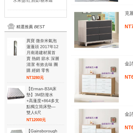
水果盤/紅酒架/糖果罐
克
NT
精選推薦
BEST
異寶 微奈米氣泡
蓮蓬頭 2017年12
月南港建材展首
賣 熱銷 節水 深層
金
清潔 有效去味 團
購 經銷 零售
NT
NT3280元
【Erman-B3A床
墊】3M防潑水
+高蓬度+864多支
點獨立筒床墊—
雙人6尺
金
NT12000元
NT
【Gainsborough