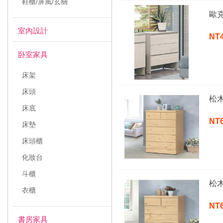
鞋櫃/屏風/玄關
歐
室內設計
NT
卧室家具
床架
床頭
松
床底
NT
床墊
床頭櫃
化妝台
斗櫃
松
衣櫃
NT
書房家具