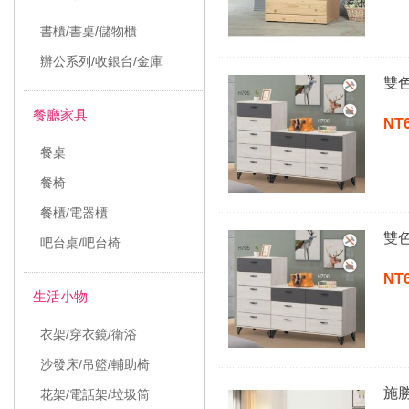
書櫃/書桌/儲物櫃
辦公系列/收銀台/金庫
雙
餐廳家具
NT
餐桌
餐椅
餐櫃/電器櫃
雙
吧台桌/吧台椅
NT
生活小物
衣架/穿衣鏡/衛浴
沙發床/吊籃/輔助椅
施
花架/電話架/垃圾筒