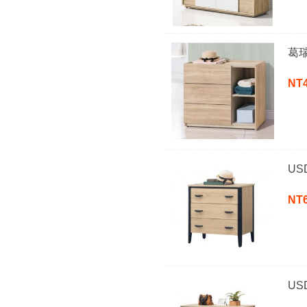
葛
NT
U
NT
U