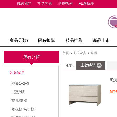
聯絡我們
常見問題
購物指南
FB粉絲團
商品分類▾
限時搶購
精品推薦
新品上市
首頁
卧室家具
斗櫃
>
>
所有分類
上架時間
排序：
客廳家具
歐
沙發1+2+3
NT
L型沙發
茶几/邊桌
電視櫃/展示櫃