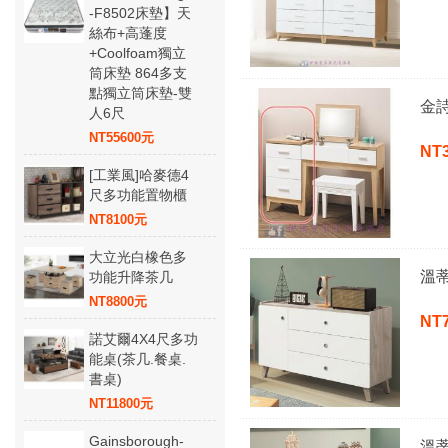
-F8502床墊】天
絲布+高蓬度
+Coolfoam獨立
筒床墊 864多支
點獨立筒床墊-雙
金詩
人6尺
NT55600元
NT
[工業風]哈麥德4
尺多功能置物櫃
NT8100元
大立光白橡色多
溫
功能升降茶几
NT8800元
NT
諾艾爾4X4尺多功
能桌(茶几.餐桌.
書桌)
NT11800元
Gainsborough-
溫