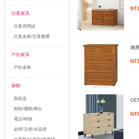
NT
兒童家具
兒童房間組
兒童桌椅/兒童書櫃
施
戶外家具
NT
戶外桌椅
傢飾
面紙盒
GE
相框/擺飾/燭台
NT
電話/時鐘
桌燈/立燈/水晶燈