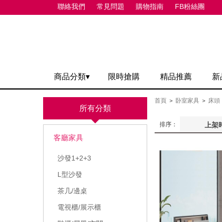
聯絡我們
常見問題
購物指南
FB粉絲團
商品分類▾
限時搶購
精品推薦
新
首頁
卧室家具
床頭
>
>
所有分類
排序：
上架
客廳家具
沙發1+2+3
L型沙發
茶几/邊桌
電視櫃/展示櫃