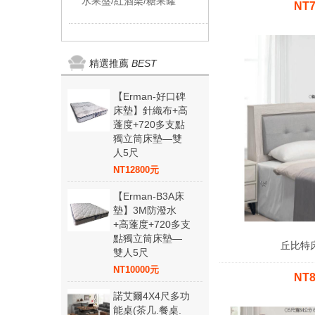
水果盤/紅酒架/糖果罐
NT
精選推薦
BEST
【Erman-好口碑
床墊】針織布+高
蓬度+720多支點
獨立筒床墊—雙
人5尺
NT12800元
【Erman-B3A床
墊】3M防潑水
+高蓬度+720多支
點獨立筒床墊—
丘比特
雙人5尺
NT10000元
NT
諾艾爾4X4尺多功
能桌(茶几.餐桌.