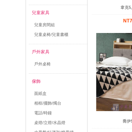
韋克5
兒童家具
NT
兒童房間組
兒童桌椅/兒童書櫃
戶外家具
戶外桌椅
傢飾
面紙盒
相框/擺飾/燭台
電話/時鐘
喬伊
桌燈/立燈/水晶燈