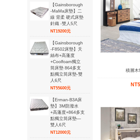
【Gainsborough
-MaMa床墊】二
線 背柔 硬式床墊
針織 -雙人5尺
NT19200元
【Gainsborough
-F8502床墊】天
絲布+高蓬度
+Coolfoam獨立
筒床墊 864多支
積層木
點獨立筒床墊-雙
人6尺
NT
NT55600元
【Erman-B3A床
墊】3M防潑水
+高蓬度+864多支
點獨立筒床墊—
雙人6尺
NT12000元