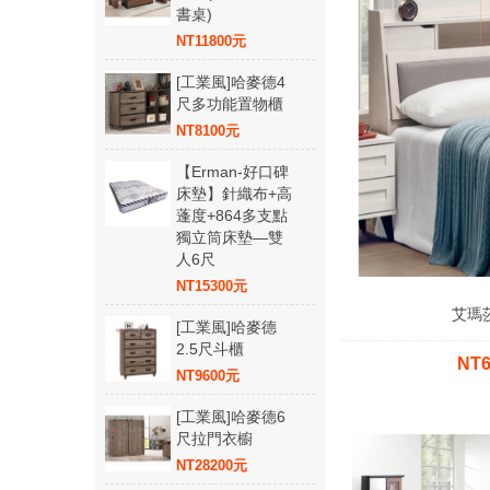
書桌)
NT11800元
[工業風]哈麥德4
尺多功能置物櫃
NT8100元
【Erman-好口碑
床墊】針織布+高
蓬度+864多支點
獨立筒床墊—雙
人6尺
NT15300元
艾瑪
[工業風]哈麥德
2.5尺斗櫃
NT
NT9600元
[工業風]哈麥德6
尺拉門衣櫥
NT28200元