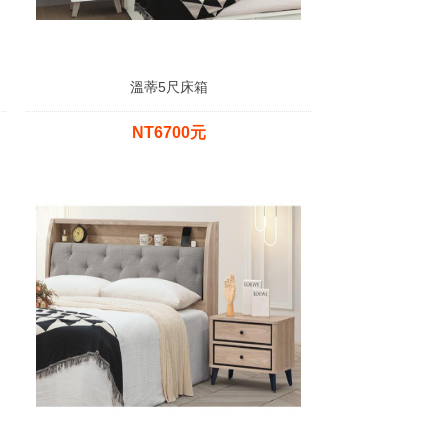
溫蒂5尺床箱
NT6700元