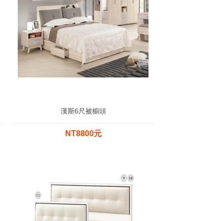
漢斯6尺被櫥頭
NT8800元