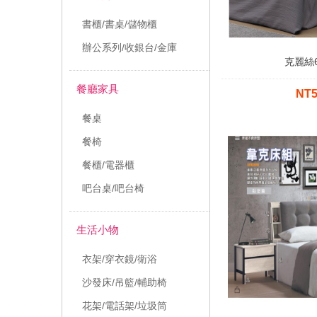
書櫃/書桌/儲物櫃
辦公系列/收銀台/金庫
克麗絲
餐廳家具
NT
餐桌
餐椅
餐櫃/電器櫃
吧台桌/吧台椅
生活小物
衣架/穿衣鏡/衛浴
沙發床/吊籃/輔助椅
花架/電話架/垃圾筒