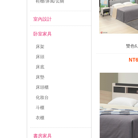
鞋櫃/屏風/玄關
室內設計
卧室家具
雙色6
床架
床頭
NT
床底
床墊
床頭櫃
化妝台
斗櫃
衣櫃
書房家具