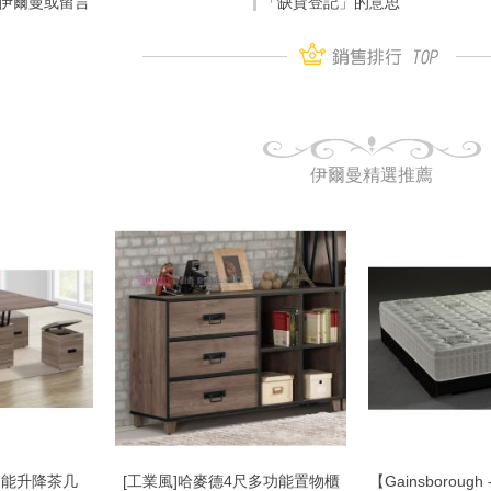
伊爾曼或留言
「缺貨登記」的意思
伊爾曼精選推薦
功能升降茶几
[工業風]哈麥德4尺多功能置物櫃
【Gainsboroug