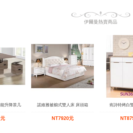
伊爾曼熱賣商品
功能升降茶几
諾維雅被櫥式雙人床 床頭箱
肯詩特烤白
0元
NT7920元
NT87