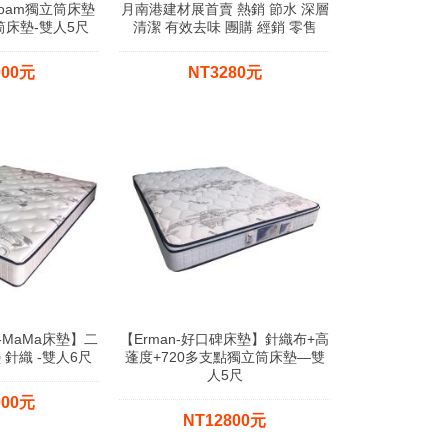
foam獨立筒床墊
月南港建材展首賣 熱銷 節水 深層
筒床墊-雙人5尺
清潔 有效去味 團購 經銷 零售
000元
NT3280元
h -MaMa床墊】二
【Erman-好口碑床墊】針織布+高
 針織 -雙人6尺
蓬度+720多支點獨立筒床墊—雙
人5尺
000元
NT12800元