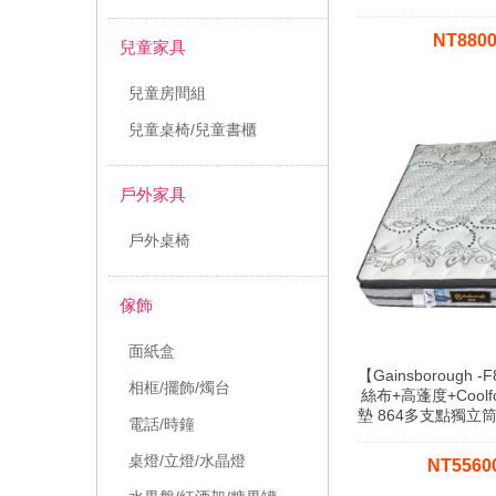
NT880
兒童家具
兒童房間組
兒童桌椅/兒童書櫃
戶外家具
戶外桌椅
傢飾
面紙盒
【Gainsborough 
相框/擺飾/燭台
絲布+高蓬度+Cool
墊 864多支點獨立
電話/時鐘
桌燈/立燈/水晶燈
NT556