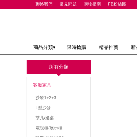
聯絡我們
常見問題
購物指南
FB粉絲團
商品分類▾
限時搶購
精品推薦
新
所有分類
客廳家具
沙發1+2+3
L型沙發
茶几/邊桌
電視櫃/展示櫃