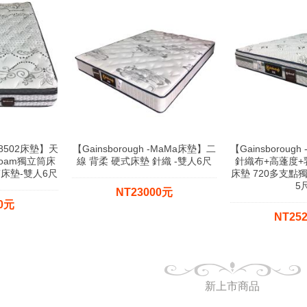
-F8502床墊】天
【Gainsborough -MaMa床墊】二
【Gainsboroug
foam獨立筒床
線 背柔 硬式床墊 針織 -雙人6尺
針織布+高蓬度
筒床墊-雙人6尺
床墊 720多支點
5
NT23000元
00元
NT25
新上市商品