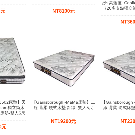
紗+高蓬度+Cool
720多支點獨立
0元
NT8100元
NT36
-F8502床墊】天
【Gainsborough -MaMa床墊】二
【Gainsboroug
foam獨立筒床
線 背柔 硬式床墊 針織 -雙人5尺
線 背柔 硬式床墊
筒床墊-雙人6尺
NT19200元
NT23
00元