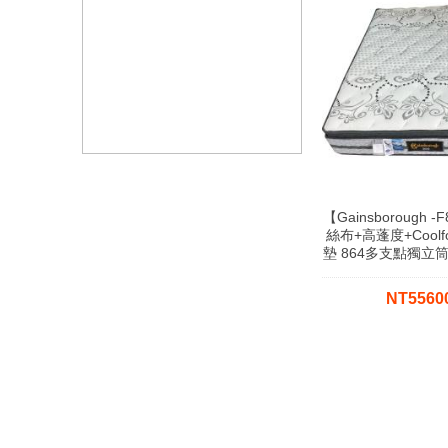
【Gainsborough 
絲布+高蓬度+Cool
墊 864多支點獨立
NT556