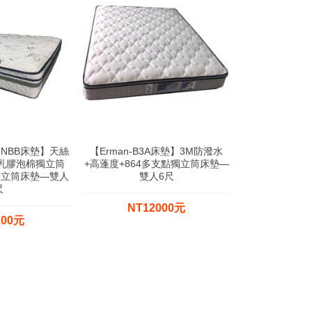
h -NBB床墊】天絲
【Erman-B3A床墊】3M防潑水
+乳膠泡棉獨立筒
+高蓬度+864多支點獨立筒床墊—
獨立筒床墊—雙人
雙人6尺
尺
NT12000元
200元