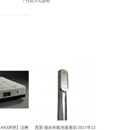
付款方式說明
h -AA3床墊】涼爽
異寶 微奈米氣泡蓮蓬頭 2017年12