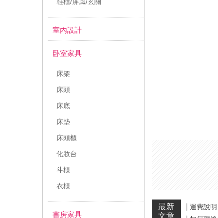
鞋櫃/屏風/玄關
室內設計
卧室家具
床架
床頭
床底
床墊
床頭櫃
化妝台
斗櫃
衣櫃
最新
運費說明
書房家具
文章