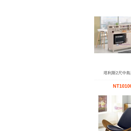
塔利斯2尺中島
NT101