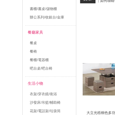
如何聯絡
書櫃/書桌/儲物櫃
辦公系列/收銀台/金庫
餐廳家具
餐桌
餐椅
餐櫃/電器櫃
吧台桌/吧台椅
生活小物
衣架/穿衣鏡/衛浴
沙發床/吊籃/輔助椅
花架/電話架/垃圾筒
大立光梧桐色多