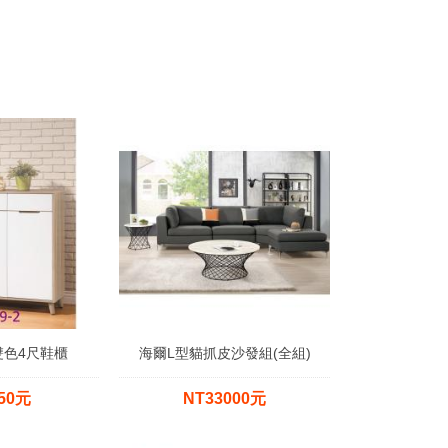
雙色4尺鞋櫃
海爾L型貓抓皮沙發組(全組)
50元
NT33000元