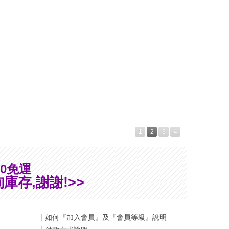
1
2
3
4
0免運
庫存,謝謝!>>
如何『加入會員』及『會員等級』說明