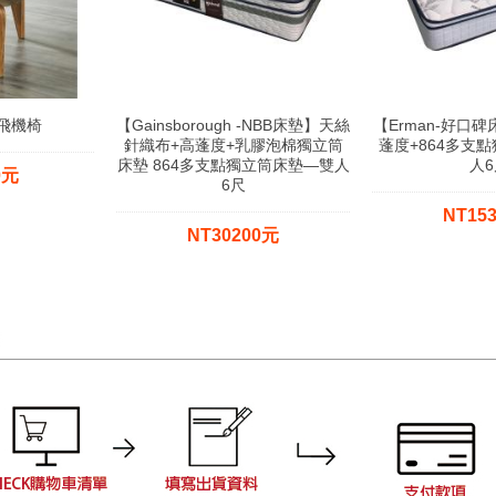
4飛機椅
【Gainsborough -NBB床墊】天絲
【Erman-好口
針織布+高蓬度+乳膠泡棉獨立筒
蓬度+864多支
床墊 864多支點獨立筒床墊—雙人
人6
0元
6尺
NT15
NT30200元