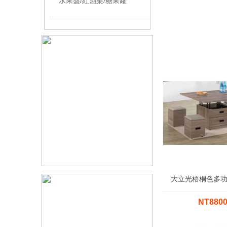
水果盤/紅酒架/糖果罐
大立光梧桐色多
NT880