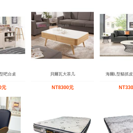
型吧台桌
貝爾瓦大茶几
海爾L型貓抓皮
00元
NT8300元
NT33