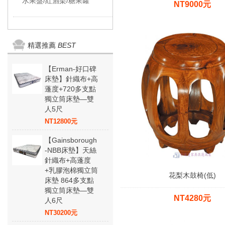
水果盤/紅酒架/糖果罐
NT9000元
精選推薦
BEST
【Erman-好口碑
床墊】針織布+高
蓬度+720多支點
獨立筒床墊—雙
人5尺
NT12800元
【Gainsborough
-NBB床墊】天絲
針織布+高蓬度
+乳膠泡棉獨立筒
花梨木鼓椅(低)
床墊 864多支點
獨立筒床墊—雙
NT4280元
人6尺
NT30200元