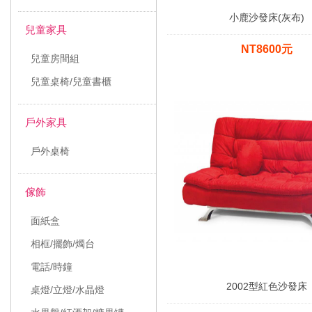
小鹿沙發床(灰布)
兒童家具
NT8600元
兒童房間組
兒童桌椅/兒童書櫃
戶外家具
戶外桌椅
傢飾
面紙盒
相框/擺飾/燭台
電話/時鐘
2002型紅色沙發床
桌燈/立燈/水晶燈