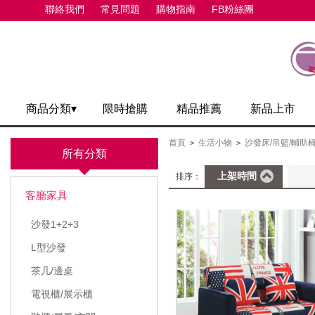
聯絡我們
常見問題
購物指南
FB粉絲團
商品分類▾
限時搶購
精品推薦
新品上市
首頁
生活小物
沙發床/吊籃/輔助
>
>
所有分類
上架時間
排序：
客廳家具
沙發1+2+3
L型沙發
茶几/邊桌
電視櫃/展示櫃