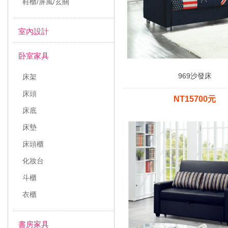
鞋櫃/屏風/玄關
室內設計
卧室家具
969沙發床
床架
床頭
NT15700元
床底
床墊
床頭櫃
化妝台
斗櫃
衣櫃
書房家具