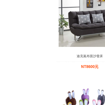
迪克嵐布面沙發床
NT8600元