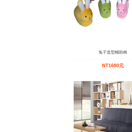
兔子造型輔助椅
NT1680元