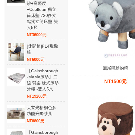
紗+高蓬度
+Coolfoam獨立
筒床墊 720多支
點獨立筒床墊-雙
人5尺
NT36000元
[休閒椅]F14飛機
椅
NT6000元
無尾熊動物椅
【Gainsborough
-MaMa床墊】二
NT1500元
線 背柔 硬式床墊
針織 -雙人5尺
NT19200元
大立光梧桐色多
功能升降茶几
NT8800元
【Gainsborough