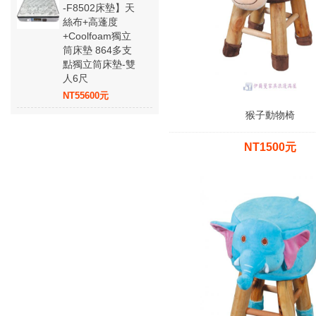
-F8502床墊】天
絲布+高蓬度
+Coolfoam獨立
筒床墊 864多支
點獨立筒床墊-雙
人6尺
NT55600元
猴子動物椅
NT1500元