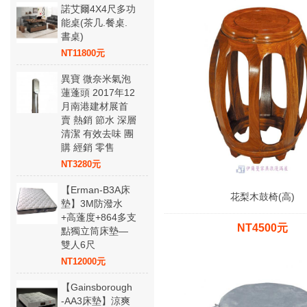
諾艾爾4X4尺多功
能桌(茶几.餐桌.
書桌)
NT11800元
異寶 微奈米氣泡
蓮蓬頭 2017年12
月南港建材展首
賣 熱銷 節水 深層
清潔 有效去味 團
購 經銷 零售
NT3280元
【Erman-B3A床
花梨木鼓椅(高)
墊】3M防潑水
+高蓬度+864多支
NT4500元
點獨立筒床墊—
雙人6尺
NT12000元
【Gainsborough
-AA3床墊】涼爽