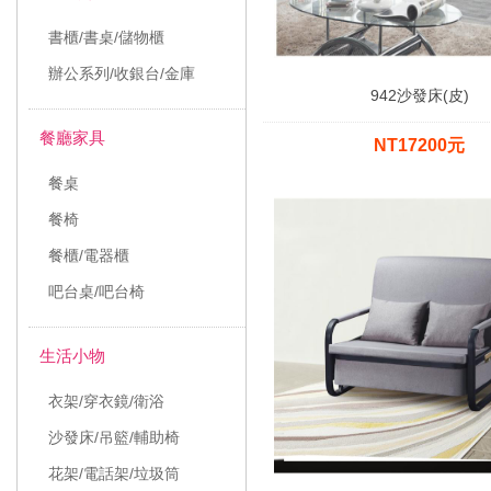
書櫃/書桌/儲物櫃
辦公系列/收銀台/金庫
942沙發床(皮)
餐廳家具
NT17200元
餐桌
餐椅
餐櫃/電器櫃
吧台桌/吧台椅
生活小物
衣架/穿衣鏡/衛浴
沙發床/吊籃/輔助椅
花架/電話架/垃圾筒